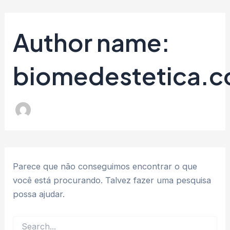
Pesquisar
Ir
por:
para
Author name:
o
conteúdo
biomedestetica.c
Parece que não conseguimos encontrar o que
você está procurando. Talvez fazer uma pesquisa
possa ajudar.